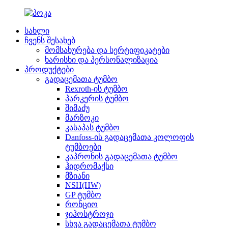
სახლი
ჩვენს შესახებ
მომსახურება და სერტიფიკატები
ხარისხი და პერსონალიზაცია
პროდუქტები
გადაცემათა ტუმბო
Rexroth-ის ტუმბო
პარკერის ტუმბო
შიმაძუ
მარზოკი
კასაპას ტუმბო
Danfoss-ის გადაცემათა კოლოფის
ტუმბოები
კაპრონის გადაცემათა ტუმბო
ჰიდრომაქსი
მზიანი
NSH(HW)
GP ტუმბო
რონციო
ჯიჰოსტროჯი
სხვა გადაცემათა ტუმბო