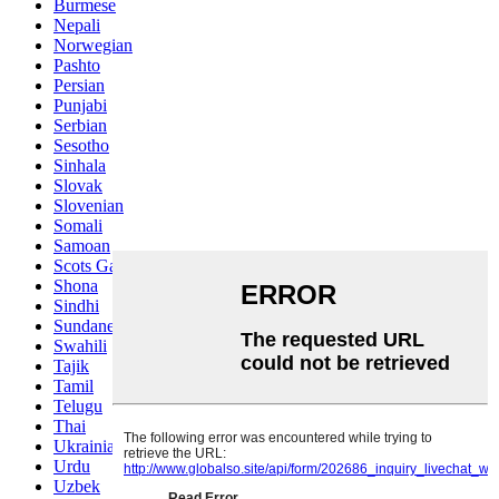
Burmese
Nepali
Norwegian
Pashto
Persian
Punjabi
Serbian
Sesotho
Sinhala
Slovak
Slovenian
Somali
Samoan
Scots Gaelic
Shona
Sindhi
Sundanese
Swahili
Tajik
Tamil
Telugu
Thai
Ukrainian
Urdu
Uzbek