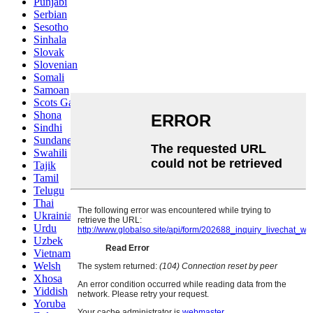
Punjabi
Serbian
Sesotho
Sinhala
Slovak
Slovenian
Somali
Samoan
Scots Gaelic
Shona
Sindhi
Sundanese
Swahili
Tajik
Tamil
Telugu
Thai
Ukrainian
Urdu
Uzbek
Vietnamese
Welsh
Xhosa
Yiddish
Yoruba