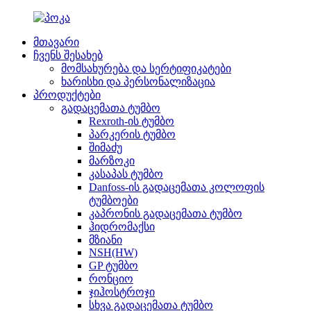
მთავარი
ჩვენს შესახებ
მომსახურება და სერტიფიკატები
ხარისხი და პერსონალიზაცია
პროდუქტები
გადაცემათა ტუმბო
Rexroth-ის ტუმბო
პარკერის ტუმბო
შიმაძუ
მარზოკი
კასაპას ტუმბო
Danfoss-ის გადაცემათა კოლოფის
ტუმბოები
კაპრონის გადაცემათა ტუმბო
ჰიდრომაქსი
მზიანი
NSH(HW)
GP ტუმბო
რონციო
ჯიჰოსტროჯი
სხვა გადაცემათა ტუმბო